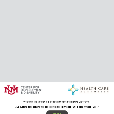
Would you like to open this module with closed captioning ON or OFF?
¿Le gustaría abrir este módulo con los subtítulos activados (ON) o desactivados (OFF)?